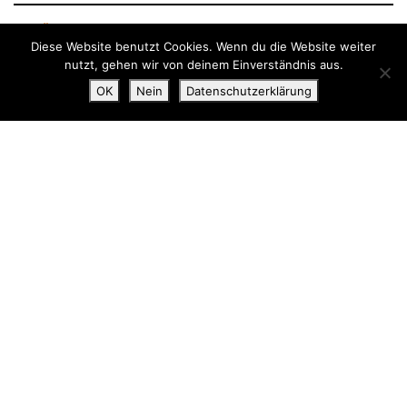
FLÄCHE
2.800 qm
Diese Website benutzt Cookies. Wenn du die Website weiter
nutzt, gehen wir von deinem Einverständnis aus.
FOTOGRAFIE
Michael Heinrich
OK
Nein
Datenschutzerklärung
Portiasaal, München
Bottler Lutz Architekten BDA, Dachauer Straße 233, 80637 München